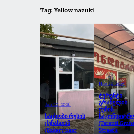
Tag:
Yellow nazuki
Nov 29, 2025
ტერენტი
გრანელის
Jan 20, 2026
ქუჩის
საცხობი რუსის
საკონდიტრ
ქუჩასთან
(Terenti Grane
(Bakery near
Street’s