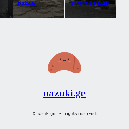
)
Nazuki)
(Sergo’s Nazuki)
nazuki.ge
© nazuki.ge | All rights reserved.