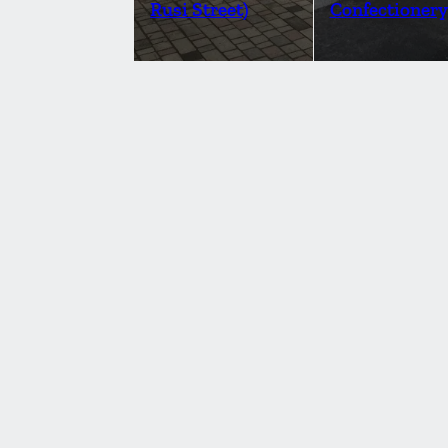
Rusi Street)
Confectionery