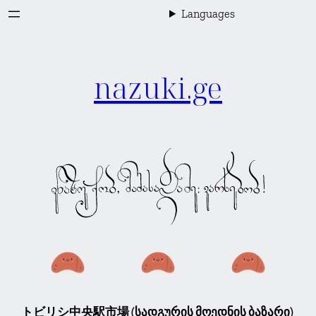
内
Languages
容
を
ス
キ
nazuki.ge
ッ
プ
トビリシ中央駅市場 (სადგურის მოედნის ბაზარი)