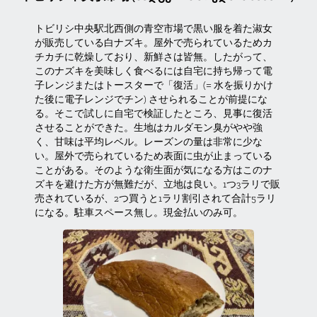
トビリシ中央駅北西側の青空市場で黒い服を着た淑女
が販売している白ナズキ。屋外で売られているためカ
チカチに乾燥しており、新鮮さは皆無。したがって、
このナズキを美味しく食べるには自宅に持ち帰って電
子レンジまたはトースターで「復活」(= 水を振りかけ
た後に電子レンジでチン) させられることが前提にな
る。そこで試しに自宅で検証したところ、見事に復活
させることができた。生地はカルダモン臭がやや強
く、甘味は平均レベル。レーズンの量は非常に少な
い。屋外で売られているため表面に虫が止まっている
ことがある。そのような衛生面が気になる方はこのナ
ズキを避けた方が無難だが、立地は良い。1つ3ラリで販
売されているが、2つ買うと1ラリ割引されて合計5ラリ
になる。駐車スペース無し。現金払いのみ可。